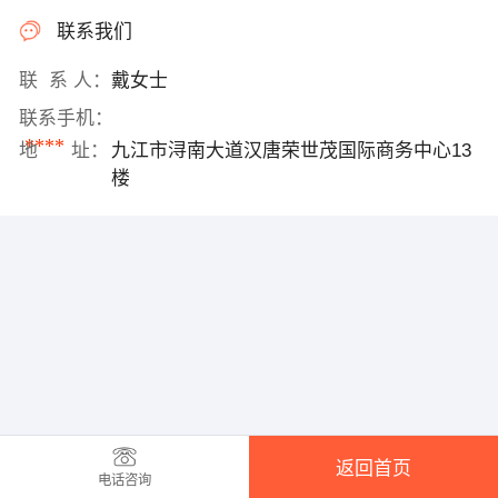
联系我们
联 系 人：
戴女士
联系手机：
****
地 址：
九江市浔南大道汉唐荣世茂国际商务中心13
楼
返回首页
电话咨询